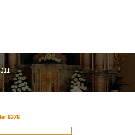
im
der 8378