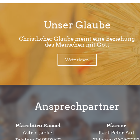
Unser Glaube
Christlicher Glaube meint eine Beziehung
des Menschen mit Gott
Weiterlesen
Ansprechpartner
Pfarrbüro Kassel
Pfarrer
Astrid Jackel
Karl-Peter Aul
Telefon:
060507673
Telefon:
060507153