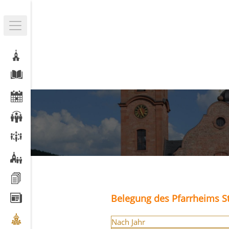
Belegung des Pfarrheims St
Nach Jahr