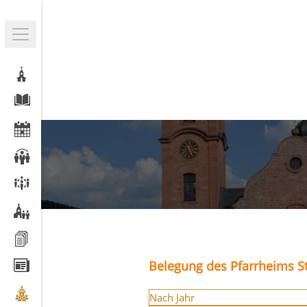
Belegung des Pfarrheims St
Nach Jahr