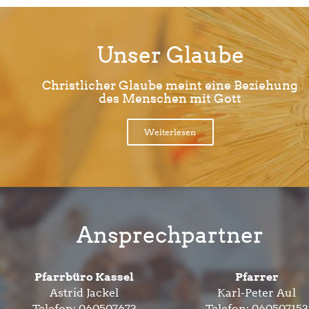
Unser Glaube
Christlicher Glaube meint eine Beziehung
des Menschen mit Gott
Weiterlesen
Ansprechpartner
Pfarrbüro Kassel
Pfarrer
Astrid Jackel
Karl-Peter Aul
Telefon:
060507673
Telefon:
060507153