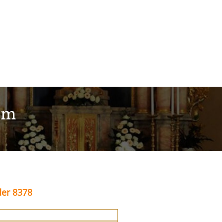
im
der 8378