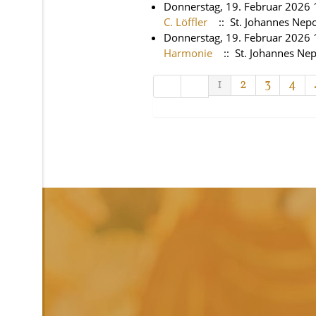
Donnerstag, 19. Februar 2026 
C. Löffler
:: St. Johannes Ne
Donnerstag, 19. Februar 2026 
Harmonie
:: St. Johannes N
Limite der Paginierungsliste
1
2
3
4