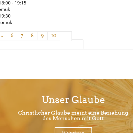
18:00 - 19:15
pomuk
19:30
epomuk
...
6
7
8
9
10
Unser Glaube
Christlicher Glaube meint eine Beziehung
des Menschen mit Gott
Weiterlesen