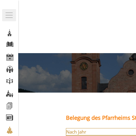
Belegung des Pfarrheims St
Nach Jahr