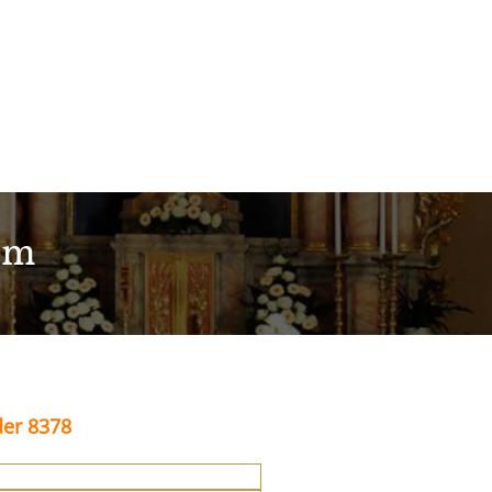
im
der 8378