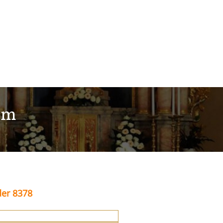
im
der 8378