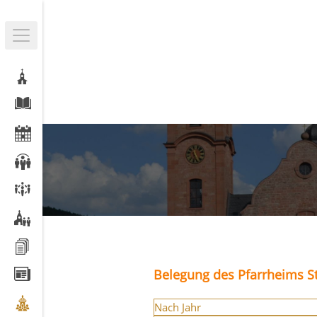
Belegung des Pfarrheims St
Nach Jahr