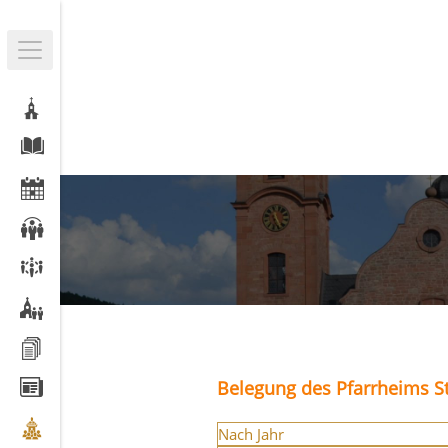
Belegung des Pfarrheims St
Nach Jahr