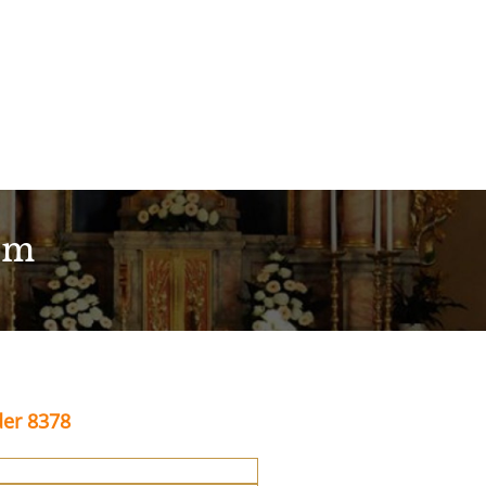
im
der 8378