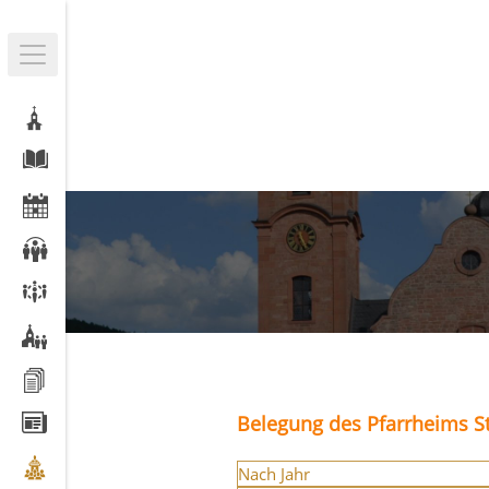
Belegung des Pfarrheims St
Nach Jahr