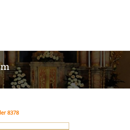
im
der 8378