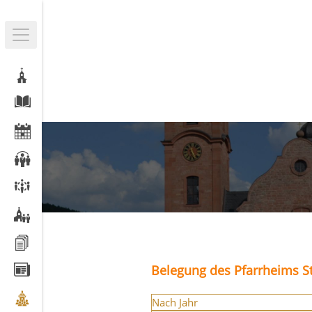
Belegung des Pfarrheims St
Nach Jahr