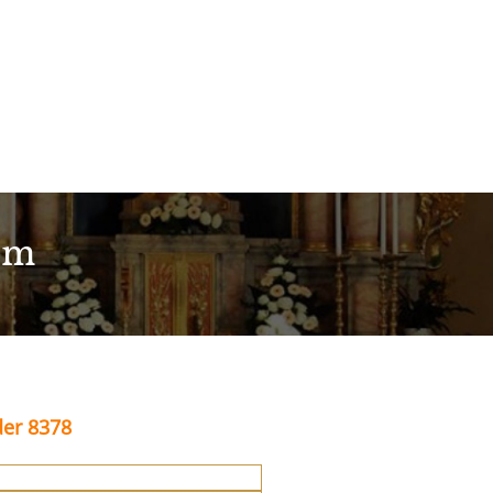
im
der 8378