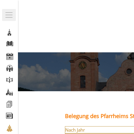
Belegung des Pfarrheims St
Nach Jahr