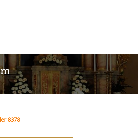
im
der 8378