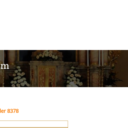
im
der 8378