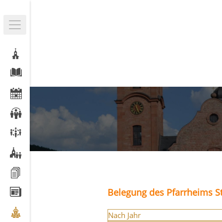
Belegung des Pfarrheims St
Nach Jahr