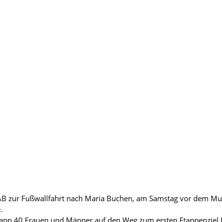
 KAB zur Fußwallfahrt nach Maria Buchen, am Samstag vor dem Mut
.
pp 40 Frauen und Männer auf den Weg zum ersten Etappenziel B