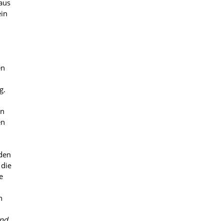
aus
ein
en
g.
en
en
i
den
 die
e
n
und