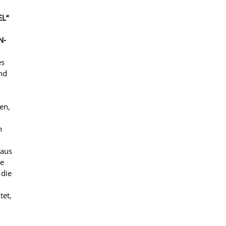
EL“
N-
es
ind
en,
n
 aus
pe
 die
tet,