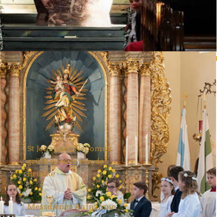
Neueste Nachrichten
St Johannes Nepomuk
grüßt wieder von der
Brücke
Aktuelles
28. Juni 2026
Messdiener Aufnahme