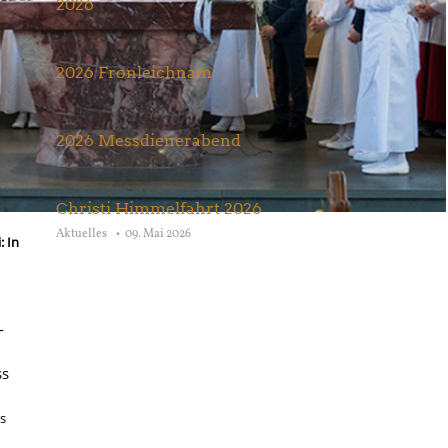
2026
Aktuelles
27. Juni 2026
2026 Fronleichnam
Aktuelles
07. Juni 2026
2026 Messdienerabend
Aktuelles
22. Mai 2026
Christi Himmelfahrt 2026
Aktuelles
09. Mai 2026
: In
-
ss
s