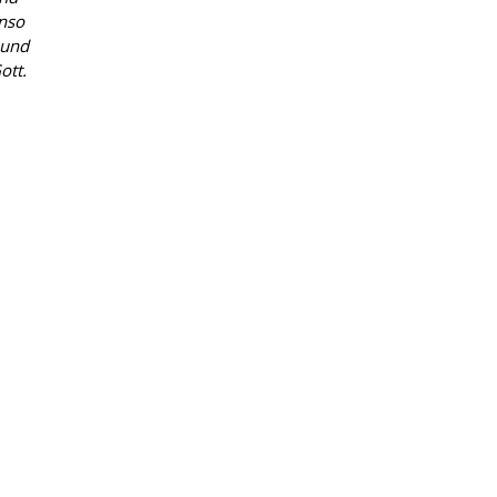
enso
 und
ott.