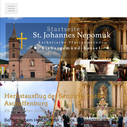
Startseite
Herbstausflug der Senioren nach
Aschaffenburg
29. September 2018
Bei herrlichem Herbstwetter fuhr ca. 35 Senioren aus
Wirtheim und Kassel mit dem Bus nach Aschaffenburg in die