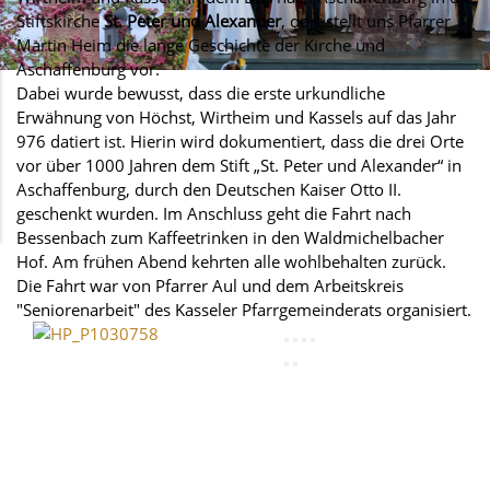
Stiftskirche
St. Peter und Alexander
, dort stellt uns Pfarrer
Martin Heim die lange Geschichte der Kirche und
Aschaffenburg vor.
Dabei wurde bewusst, dass die erste urkundliche
Erwähnung von Höchst, Wirtheim und Kassels auf das Jahr
976 datiert ist. Hierin wird dokumentiert, dass die drei Orte
vor über 1000 Jahren dem Stift „St. Peter und Alexander“ in
Aschaffenburg, durch den Deutschen Kaiser Otto II.
geschenkt wurden. Im Anschluss geht die Fahrt nach
Bessenbach zum Kaffeetrinken in den Waldmichelbacher
Hof. Am frühen Abend kehrten alle wohlbehalten zurück.
Die Fahrt war von Pfarrer Aul und dem Arbeitskreis
"Seniorenarbeit" des Kasseler Pfarrgemeinderats organisiert.