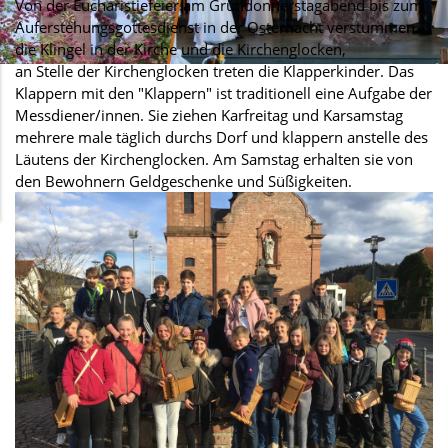
Von der Eucharistiefeier am Gründonnerstagabend bis zum
Auferstehungsgottesdienst in der Osternacht verstummen
die Klingel in der Kirche und die Kirchenglocken,
an Stelle der Kirchenglocken treten die Klapperkinder. Das
Klappern mit den "Klappern" ist traditionell eine Aufgabe der
Messdiener/innen. Sie ziehen Karfreitag und Karsamstag
mehrere male täglich durchs Dorf und klappern anstelle des
Läutens der Kirchenglocken. Am Samstag erhalten sie von
den Bewohnern Geldgeschenke und Süßigkeiten.